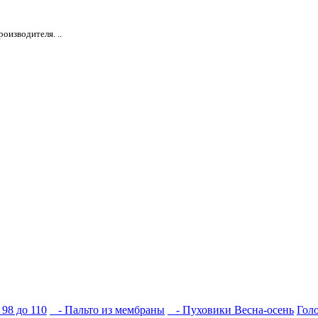
оизводителя. ..
98 до 110
- Пальто из мембраны
- Пуховики
Весна-осень
Гол