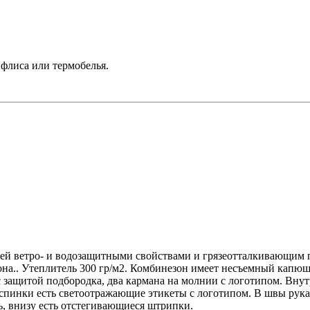
 флиса или термобелья.
ей ветро- и водозащитными свойствами и грязеотталкивающим п
на.. Утеплитель 300 гр/м2. Комбинезон имеет несъемный капюшо
с защитой подбородка, два кармана на молнии с логотипом. Вну
у спинки есть светоотражающие этикеты с логотипом. В швы ру
, внизу есть отстегивающиеся штрипки.